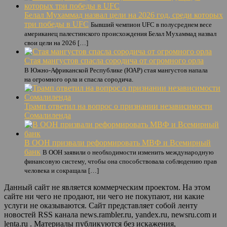
Белал Мухаммад назвал цели на 2026 год, среди которых
три победы в UFC
Бывший чемпион UFC в полусреднем весе
американец палестинского происхождения Белал Мухаммад назвал
свои цели на 2026 […]
Стая мангустов спасла сородича от огромного орла
В Южно-Африканской Республике (ЮАР) стая мангустов напала
на огромного орла и спасла сородича.
Трамп ответил на вопрос о признании независимости
Сомалиленда
В ООН призвали реформировать МВФ и Всемирный
банк
В ООН заявили о необходимости изменить международную
финансовую систему, чтобы она способствовала соблюдению прав
человека и сокращала […]
Данный сайт не является коммерческим проектом. На этом
сайте ни чего не продают, ни чего не покупают, ни какие
услуги не оказываются. Сайт представляет собой ленту
новостей RSS канала news.rambler.ru, yandex.ru, newsru.com и
lenta.ru . Материалы публикуются без искажения,