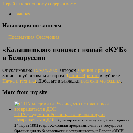
Перейти к основному содержимому
Главная
Навигация по записям
←
Предыдущая
Следующая
→
«Калашников» покажет новый «КУБ»
в Белоруссии
Опубликовано
15 мая, 2025
автором
Даниил Иринин
Запись опубликована автором
Даниил Иринин
в рубрике
Наука и техника
. Добавьте в закладки
постоянную ссылку
.
More from my site
США уведомили Россию, что не планируют
возвращаться в ДОН
Договор по открытому небу был подписан
24 марта 1992 года в Хельсинки представителями 23 государств
Организации по безопасности и сотрудничеству в Европе (ОБСЕ).