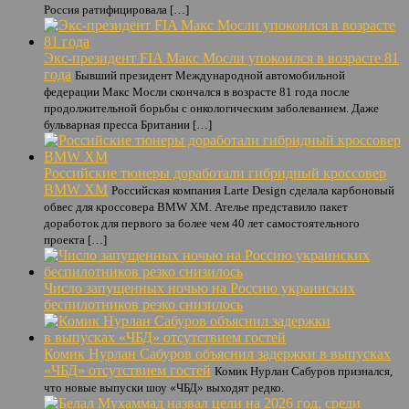
Россия ратифицировала […]
Экс-президент FIA Макс Мосли упокоился в возрасте 81
года
Бывший президент Международной автомобильной
федерации Макс Мосли скончался в возрасте 81 года после
продолжительной борьбы с онкологическим заболеванием. Даже
бульварная пресса Британии […]
Российские тюнеры доработали гибридный кроссовер
BMW XM
Российская компания Larte Design сделала карбоновый
обвес для кроссовера BMW XM. Ателье представило пакет
доработок для первого за более чем 40 лет самостоятельного
проекта […]
Число запущенных ночью на Россию украинских
беспилотников резко снизилось
Комик Нурлан Сабуров объяснил задержки в выпусках
«ЧБД» отсутствием гостей
Комик Нурлан Сабуров признался,
что новые выпуски шоу «ЧБД» выходят редко.