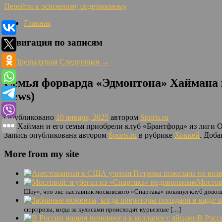
Перейти к основному содержимому
Главная
Навигация по записям
←
Предыдущая
Следующая
→
Семья форварда «Эдмонтона» Хаймана 
News)
Опубликовано
10 января, 2025
автором
Sports.ru
Зак Хайман и его семья приобрели клуб «Брантфорд» из лиги 
Запись опубликована автором
Sports.ru
в рубрике
Хоккей
. Доба
More from my site
Мостов
Шоу», что экс-наставник московского «Спартака» покинул клуб довол
сюрпризы, когда за кулисами происходят курьезные […]
В Росс