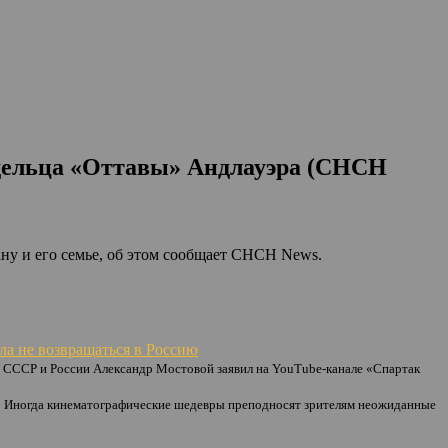
дельца «Оттавы» Андлауэра (CHCH
ну и его семье, об этом сообщает CHCH News.
а не возвращаться в Россию
СССР и России Александр Мостовой заявил на YouTube-канале «Спартак
Иногда кинематографические шедевры преподносят зрителям неожиданные