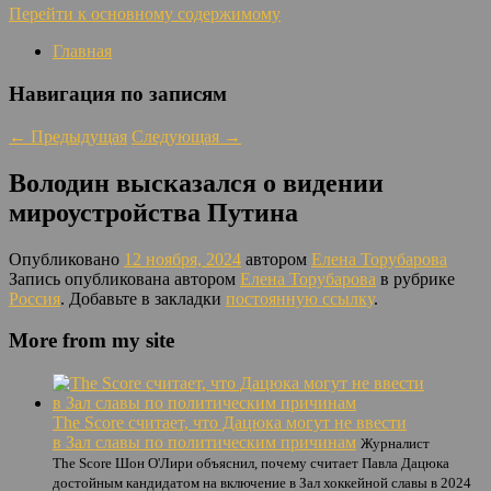
Перейти к основному содержимому
Главная
Навигация по записям
←
Предыдущая
Следующая
→
Володин высказался о видении
мироустройства Путина
Опубликовано
12 ноября, 2024
автором
Елена Торубарова
Запись опубликована автором
Елена Торубарова
в рубрике
Россия
. Добавьте в закладки
постоянную ссылку
.
More from my site
The Score считает, что Дацюка могут не ввести
в Зал славы по политическим причинам
Журналист
The Score Шон О'Лири объяснил, почему считает Павла Дацюка
достойным кандидатом на включение в Зал хоккейной славы в 2024