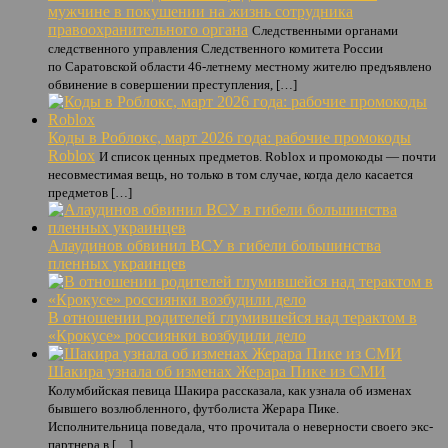
мужчине в покушении на жизнь сотрудника
правоохранительного органа
Следственными органами
следственного управления Следственного комитета России
по Саратовской области 46-летнему местному жителю предъявлено
обвинение в совершении преступления, […]
Коды в Роблокс, март 2026 года: рабочие промокоды
Roblox
И список ценных предметов. Roblox и промокоды — почти
несовместимая вещь, но только в том случае, когда дело касается
предметов […]
Алаудинов обвинил ВСУ в гибели большинства
пленных украинцев
В отношении родителей глумившейся над терактом в
«Крокусе» россиянки возбудили дело
Шакира узнала об изменах Жерара Пике из СМИ
Колумбийская певица Шакира рассказала, как узнала об изменах
бывшего возлюбленного, футболиста Жерара Пике.
Исполнительница поведала, что прочитала о неверности своего экс-
партнера в […]