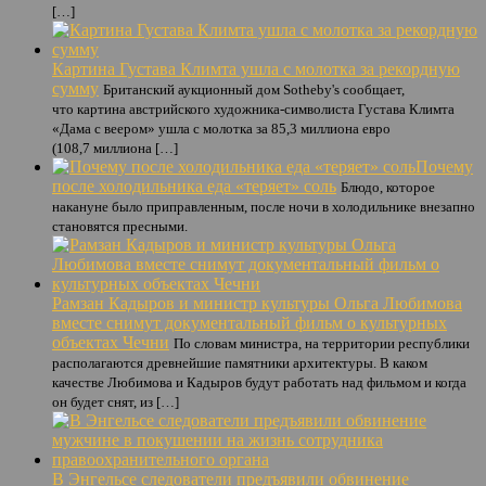
[…]
Картина Густава Климта ушла с молотка за рекордную
сумму
Британский аукционный дом Sotheby's сообщает,
что картина австрийского художника-символиста Густава Климта
«Дама с веером» ушла с молотка за 85,3 миллиона евро
(108,7 миллиона […]
Почему
после холодильника еда «‎теряет» соль
Блюдо, которое
накануне было приправленным, после ночи в холодильнике внезапно
становятся пресными.
Рамзан Кадыров и министр культуры Ольга Любимова
вместе снимут документальный фильм о культурных
объектах Чечни
По словам министра, на территории республики
располагаются древнейшие памятники архитектуры. В каком
качестве Любимова и Кадыров будут работать над фильмом и когда
он будет снят, из […]
В Энгельсе следователи предъявили обвинение