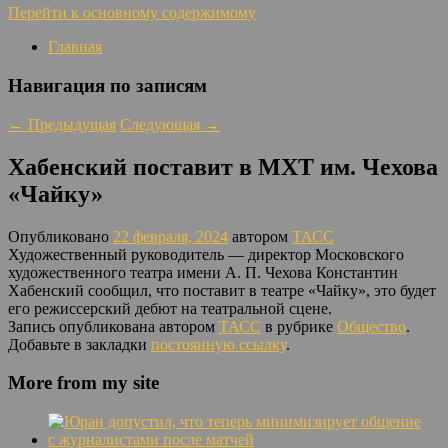
Перейти к основному содержимому
Главная
Навигация по записям
←
Предыдущая
Следующая
→
Хабенский поставит в МХТ им. Чехова
«Чайку»
Опубликовано
22 февраля, 2024
автором
ТАСС
Художественный руководитель — директор Московского
художественного театра имени А. П. Чехова Константин
Хабенский сообщил, что поставит в театре «Чайку», это будет
его режиссерский дебют на театральной сцене.
Запись опубликована автором
ТАСС
в рубрике
Общество
.
Добавьте в закладки
постоянную ссылку
.
More from my site