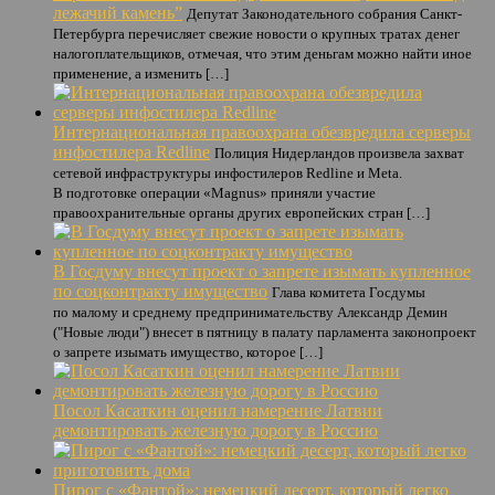
лежачий камень”
Депутат Законодательного собрания Санкт-
Петербурга перечисляет свежие новости о крупных тратах денег
налогоплательщиков, отмечая, что этим деньгам можно найти иное
применение, а изменить […]
Интернациональная правоохрана обезвредила серверы
инфостилера Redline
Полиция Нидерландов произвела захват
сетевой инфраструктуры инфостилеров Redline и Meta.
В подготовке операции «Magnus» приняли участие
правоохранительные органы других европейских стран […]
В Госдуму внесут проект о запрете изымать купленное
по соцконтракту имущество
Глава комитета Госдумы
по малому и среднему предпринимательству Александр Демин
("Новые люди") внесет в пятницу в палату парламента законопроект
о запрете изымать имущество, которое […]
Посол Касаткин оценил намерение Латвии
демонтировать железную дорогу в Россию
Пирог с «Фантой»: немецкий десерт, который легко