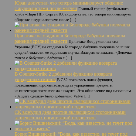
Юран допустил, что теперь минимизирует общение
с журналистами после матчей
Главный тренер футбольного
клуба «Пари НН» Сергей Юран допустил, что теперь минимизирует
общение с журналистами после […]
При атаке на стадион в Белгороде бабушка получила
ранения средней тяжести
При атаке Вооруженных сил
Украины (ВСУ) на стадион в Белгороде бабушка получила ранения
средней тяжести, ее годовалая внучка Валерия не выжила. «Девочка
гуляла с бабушкой, бабушка с […]
В Counter-Strike 2 добавили функцию возврата
украденных скинов
В CS2 появилась новая функция,
позволяющая игрокам возвращать украденные предметы
из инвентаря после взлома аккаунта. Это обновление под названием
«Защита сделки» было добавлено Valve […]
СК возбудил дела против являющихся сторонниками
запрещенных организаций подростков
Борис Вишневский: “Вода, как известно, не течет под