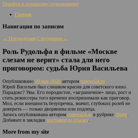
Перейти к основному содержимому
Главная
Навигация по записям
←
Предыдущая
Следующая
→
Роль Рудольфа в фильме «Москве
слезам не верит» стала для него
приговором: судьба Юрия Васильева
Опубликовано
19 мая, 2026
автором
runews24.ru
Юрий Васильев был слишком красив для советского кино.
Парадокс? Увы. Его породистое, «заграничное» лицо, рост и
стать режиссеры того времени воспринимали как приговор.
Мол, если внешность безупречна, значит, глубоких ролей не
доверить — только дворянина или подлеца.
Запись опубликована автором
runews24.ru
в рубрике
Люди
.
Добавьте в закладки
постоянную ссылку
.
More from my site