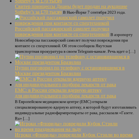
Свитер принцессы Дианы будет продан на аукционе
Sotheby’s за £70 тысяч
В Нью-Йорке 7 сентября 2023 года.
Российский пассажирский самолет получил
повреждения при контакте со спецтехникой
В аэропорту
Новосибирска пассажирский самолет получил повреждения при
контакте со спецтехникой. Об этом сообщила Якутская
транспортная прокуратура в своем Telegram-канале. Речь идет о […]
Путин поговорил по телефону с остановившимся в
Москве президентом Бразилии
ЕМС: в России открыли ядерную аптеку
для индивидуального подбора лекарств от рака
В Европейском медицинском центре (EMC) открыли
специализированную ядерную аптеку, в которой будут изготавливать
индивидуальные радиофармпрепараты от рака, рассказали «Газете.
Ru» […]
Игроки «Флориды» повредили Кубок Стэнли во время